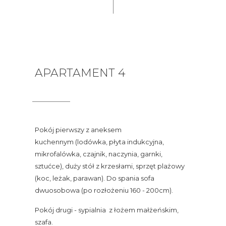
APARTAMENT 4
Pokój pierwszy z aneksem
kuchennym (lodówka, płyta indukcyjna,
mikrofalówka, czajnik, naczynia, garnki,
sztućce), duży stół z krzesłami, sprzęt plażowy
(koc, leżak, parawan). Do spania sofa
dwuosobowa (po rozłożeniu 160 - 200cm).
Pokój drugi - sypialnia z łożem małżeńskim,
szafa.