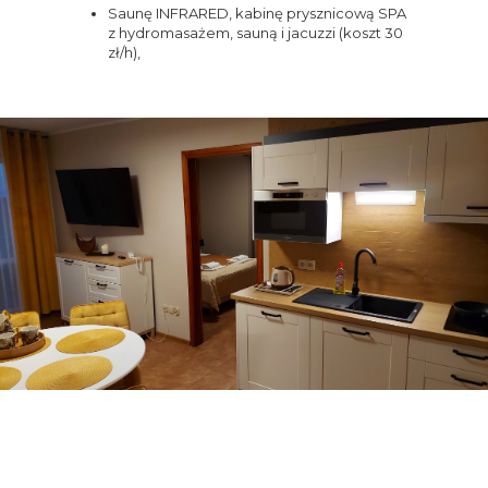
Saunę INFRARED, kabinę prysznicową SPA
z hydromasażem, sauną i jacuzzi (koszt 30
zł/h),