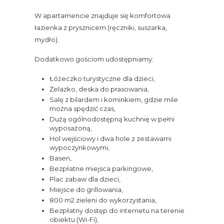
W apartamencie znajduje się komfortowa
łazienka z prysznicem (ręczniki, suszarka,
mydło).
Dodatkowo gościom udostępniamy:
Łóżeczko turystyczne dla dzieci,
Żelazko, deska do prasowania,
Salę z bilardem i kominkiem, gdzie mile
można spędzić czas,
Dużą ogólnodostępną kuchnię w pełni
wyposażoną,
Hol wejściowy i dwa hole z zestawami
wypoczynkowymi,
Basen,
Bezpłatne miejsca parkingowe,
Plac zabaw dla dzieci,
Miejsce do grillowania,
800 m2 zieleni do wykorzystania,
Bezpłatny dostęp do internetu na terenie
obiektu (Wi-Fi),