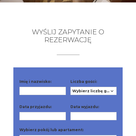
WYŚLIJ ZAPYTANIE O
REZERWACJĘ
Imię i nazwisko:
Liczba gości:
Data przyjazdu:
Data wyjazdu:
Wybierz pokój lub apartament: